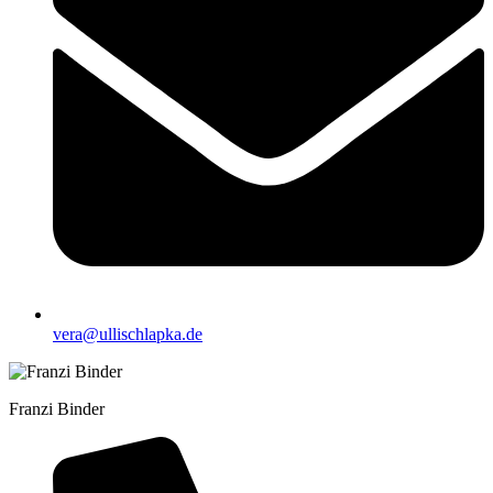
vera@ullischlapka.de
Franzi Binder