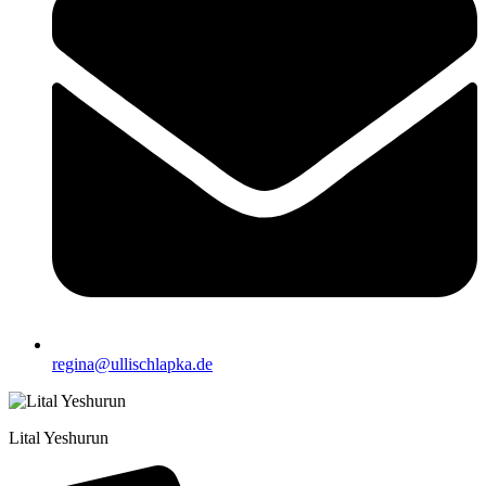
regina@ullischlapka.de
Lital Yeshurun