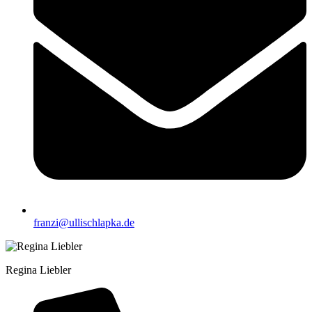
franzi@ullischlapka.de
Regina Liebler